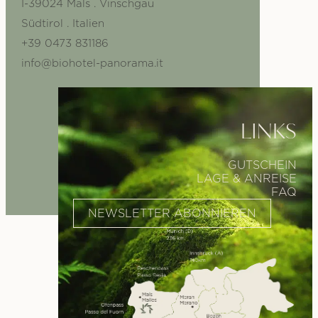
I-39024 Mals . Vinschgau
Südtirol . Italien
+39 0473 831186
info@biohotel-panorama.it
LINKS
GUTSCHEIN
LAGE & ANREISE
FAQ
NEWSLETTER ABONNIEREN