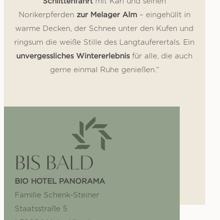
Schlittenfahrt
mit Karl und seinen
zur Melager Alm
Norikerpferden
– eingehüllt in
warme Decken, der Schnee unter den Kufen und
ringsum die weiße Stille des Langtauferertals. Ein
unvergessliches Wintererlebnis
für alle, die auch
gerne einmal Ruhe genießen.“
BIS BALD
BIO HOTEL PANORAMA
Familie Schenk-Steiner
Staatsstraße 5