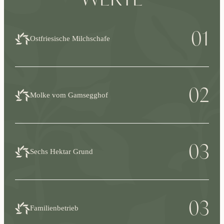
01
Ostfriesische Milchschafe
02
Molke vom Gamsegghof
03
Sechs Hektar Grund
03
Familienbetrieb