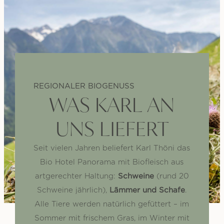
REGIONALER BIOGENUSS
WAS KARL AN
UNS LIEFERT
Seit vielen Jahren beliefert Karl Thöni das
Bio Hotel Panorama mit Biofleisch aus
Schweine
artgerechter Haltung:
(rund 20
Lämmer und Schafe
Schweine jährlich),
.
Alle Tiere werden natürlich gefüttert – im
Sommer mit frischem Gras, im Winter mit