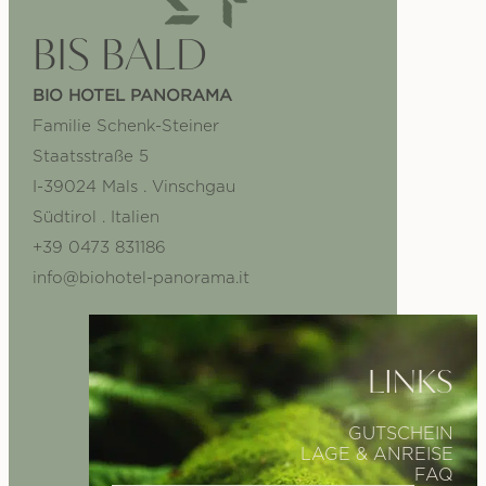
BIS BALD
BIO HOTEL PANORAMA
Familie Schenk-Steiner
Staatsstraße 5
I-39024 Mals . Vinschgau
Südtirol . Italien
+39 0473 831186
info@biohotel-panorama.it
LINKS
GUTSCHEIN
LAGE & ANREISE
FAQ