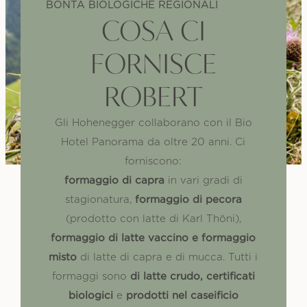
BONTÀ BIOLOGICHE REGIONALI
COSA CI
FORNISCE
ROBERT
Gli Hohenegger collaborano con il Bio
Hotel Panorama da oltre 20 anni. Ci
forniscono:
formaggio di capra
in vari gradi di
formaggio di pecora
stagionatura,
(prodotto con latte di Karl Thöni),
formaggio di latte vaccino e formaggio
misto
di latte di capra e di mucca. Tutti i
di latte crudo, certificati
formaggi sono
biologici
prodotti nel caseificio
e