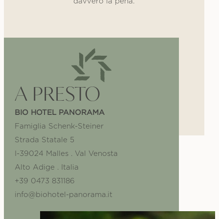
davvero la pena.
A PRESTO
BIO HOTEL PANORAMA
Famiglia Schenk-Steiner
Strada Statale 5
I-39024 Malles . Val Venosta
Alto Adige . Italia
+39 0473 831186
info@biohotel-panorama.it