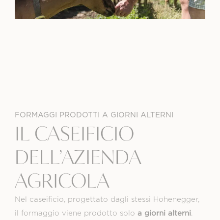
FORMAGGI PRODOTTI A GIORNI ALTERNI
IL CASEIFICIO
DELL’AZIENDA
AGRICOLA
Nel caseificio, progettato dagli stessi Hohenegger,
a giorni alterni
il formaggio viene prodotto solo
.